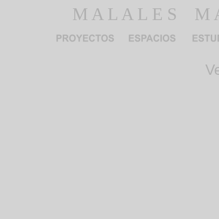
M A L A L E S M A
V